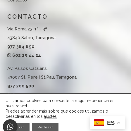
Contacto
CONTACTO
Via Roma 23, 1º - 3ª
43840 Salou, Tarragona
977 384 890
602 25 44 24
Av. Països Catalans,
43007 St. Pere i St.Pau, Tarragona
977 200 500
602 25 44 24
Utilizamos cookies para ofrecerte la mejor experiencia en
nuestra web.
Puedes aprender más sobre qué cookies utilizamos o
desactivarlas en los
ajustes
.
Copyright © 2024 ·
Clínica Dental Salou
·
Aviso Legal y Política
ES
de Privacidad
·
Política de Cookies
Aceptar
Rechazar