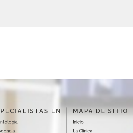
PECIALISTAS EN
MAPA DE SITIO
ntología
Inicio
odoncia
La Clínica