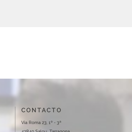
CONTACTO
Via Roma 23, 1º - 3ª
43840 Salou, Tarragona