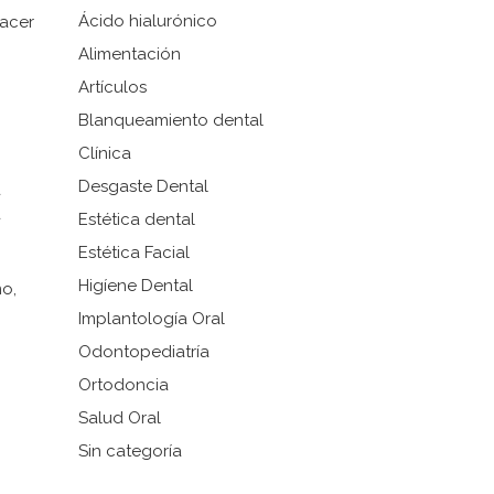
Ácido hialurónico
hacer
Alimentación
Artículos
Blanqueamiento dental
Clínica
Desgaste Dental
a
a
Estética dental
Estética Facial
Higíene Dental
mo,
Implantología Oral
Odontopediatría
Ortodoncia
Salud Oral
Sin categoría