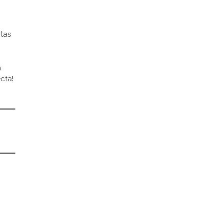
ntas
n
cta!