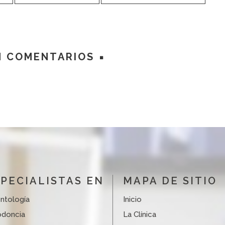
N COMENTARIOS
PECIALISTAS EN
MAPA DE SITIO
ntología
Inicio
odoncia
La Clínica