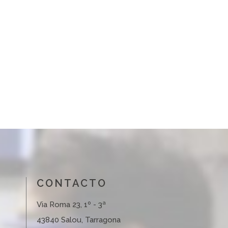
CONTACTO
Via Roma 23, 1º - 3ª
43840 Salou, Tarragona