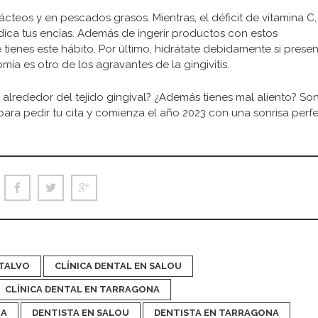
lácteos y en pescados grasos. Mientras, el déficit de vitamina C,
dica tus encías. Además de ingerir productos con estos
tienes este hábito. Por último, hidrátate debidamente si prese
ía es otro de los agravantes de la gingivitis.
s alrededor del tejido gingival? ¿Además tienes mal aliento? So
ara pedir tu cita y comienza el año 2023 con una sonrisa perfe
NTALVO
CLÍNICA DENTAL EN SALOU
CLÍNICA DENTAL EN TARRAGONA
ZA
DENTISTA EN SALOU
DENTISTA EN TARRAGONA