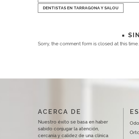
DENTISTAS EN TARRAGONA Y SALOU
SI
Sorry, the comment form is closed at this time.
ACERCA DE
ES
Nuestro éxito se basa en haber
Odo
sabido conjugar la atención,
Ort
cercanía y calidez de una clínica