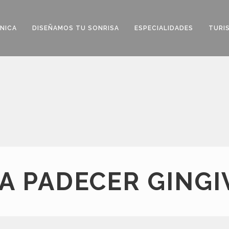
ÍNICA
DISEÑAMOS TU SONRISA
ESPECIALIDADES
TURI
TA PADECER GINGIV