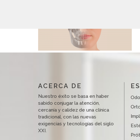
ACERCA DE
ES
Nuestro éxito se basa en haber
Odo
sabido conjugar la atención,
Ort
cercanía y calidez de una clínica
Imp
tradicional, con las nuevas
exigencias y tecnologías del siglo
Esté
XXI.
Prót