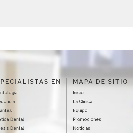
PECIALISTAS EN
MAPA DE SITIO
ntología
Inicio
odoncia
La Clínica
lantes
Equipo
tica Dental
Promociones
esis Dental
Noticias