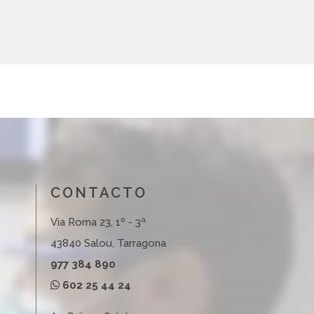
CONTACTO
Via Roma 23, 1º - 3ª
43840 Salou, Tarragona
977 384 890
602 25 44 24