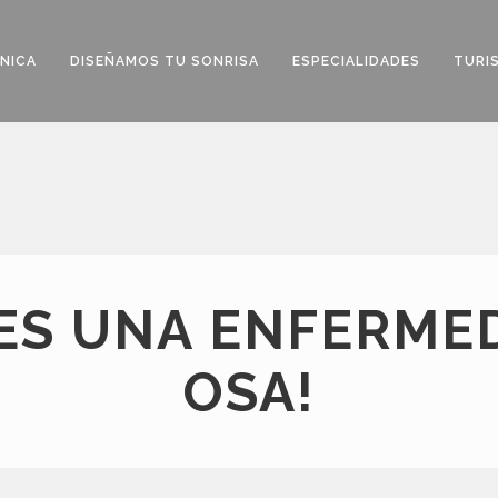
ÍNICA
DISEÑAMOS TU SONRISA
ESPECIALIDADES
TURI
 ES UNA ENFERME
OSA!