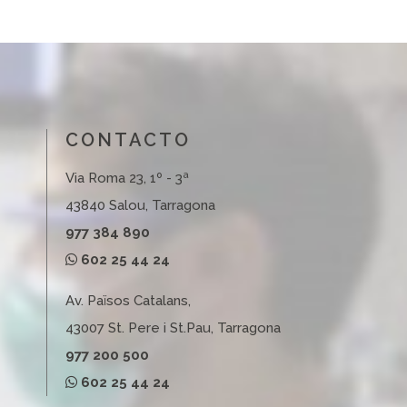
CONTACTO
Via Roma 23, 1º - 3ª
43840 Salou, Tarragona
977 384 890
602 25 44 24
Av. Països Catalans,
43007 St. Pere i St.Pau, Tarragona
977 200 500
602 25 44 24