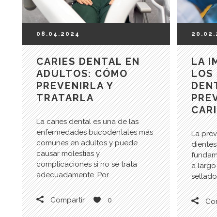
08.04.2024
20.02
CARIES DENTAL EN
LA 
ADULTOS: CÓMO
LOS
PREVENIRLA Y
DEN
TRATARLA
PRE
CARI
La caries dental es una de las
enfermedades bucodentales más
La prev
comunes en adultos y puede
dientes
causar molestias y
fundam
complicaciones si no se trata
a largo
adecuadamente. Por...
sellado
Compartir
0
Com