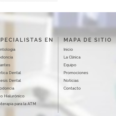
PECIALISTAS EN
MAPA DE SITIO
ntología
Inicio
odoncia
La Clínica
lantes
Equipo
tica Dental
Promociones
esis Dental
Noticias
iodoncia
Contacto
o Hialurónico
oterapia para la ATM