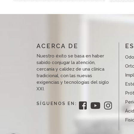
ACERCA DE
ES
Nuestro éxito se basa en haber
Odo
sabido conjugar la atención,
Ort
cercanía y calidez de una clínica
Imp
tradicional, con las nuevas
exigencias y tecnologías del siglo
Esté
XXI.
Prót
Per
SÍGUENOS EN:
Ácid
Fisi